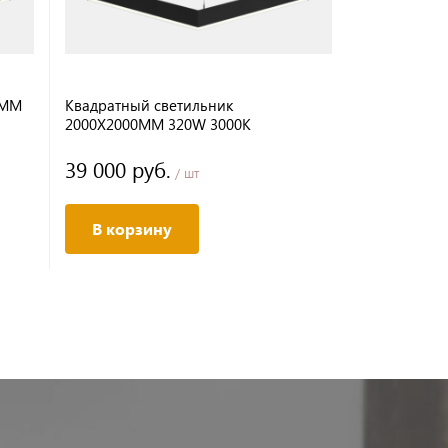
0MM
Квадратный светильник
Квадратный
2000Х2000MM 320W 3000K
1500Х1500M
39 000 руб.
31 000 р
/ шт
В корзину
В корз