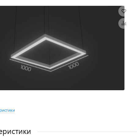
ристики
еристики