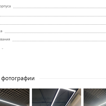
орпуса
са
ивания
 фотографии