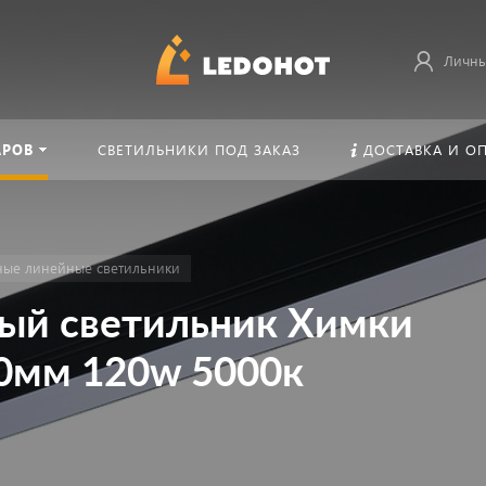
Личны
АРОВ
СВЕТИЛЬНИКИ ПОД ЗАКАЗ
ДОСТАВКА И О
ные линейные светильники
ый светильник Химки
0мм 120w 5000к