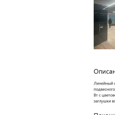
Описа
Линейный с
подвесного
Вт c цвето
заглушки в