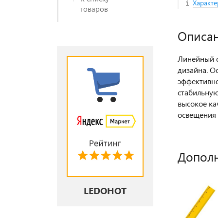
Характе
товаров
Описа
Линейный с
дизайна. О
эффективно
стабильную
высокое ка
освещения 
Допол
LEDOHOT