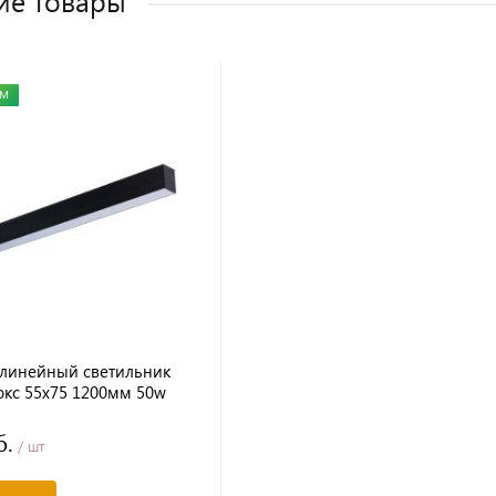
ие товары
ЕМ
линейный светильник
кс 55х75 1200мм 50w
ый
б.
/ шт