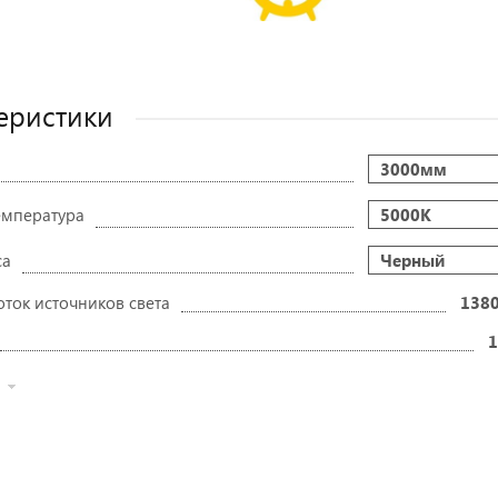
еристики
3000мм
емпература
5000К
са
Черный
оток источников света
138