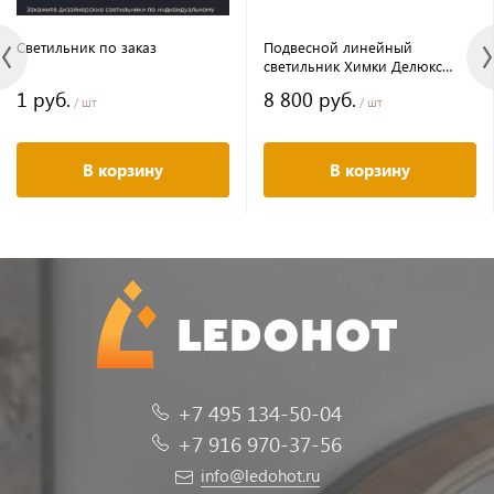
Светильник по заказ
Подвесной линейный
светильник Химки Делюкс
55х75 2000мм 80w 3000к
1 руб.
8 800 руб.
черный
/ шт
/ шт
В корзину
В корзину
+7 495 134-50-04
+7 916 970-37-56
info@ledohot.ru