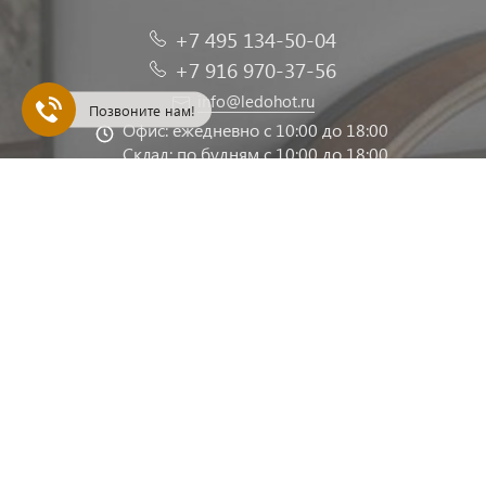
+7 495 134-50-04
+7 916 970-37-56
info@ledohot.ru
Позвоните нам!
Офис: ежедневно с 10:00 до 18:00
Склад: по будням с 10:00 до 18:00
129128, Москва г, платформа
Северянин, Владение 14, стр. 1
Заказать звонок
Обработка персональных данных
Публичная оферта